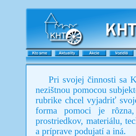
Pri svojej činnosti sa Klu
nezištnou pomocou subjekto
rubrike chcel vyjadriť sv
forma pomoci je rôzna, 
prostriedkov, materiálu, te
a príprave podujatí a iná.