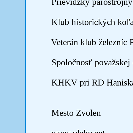
Prievidzký parostrojný
Klub historických koľ
Veterán klub železníc 
Spoločnosť považskej 
KHKV pri RD Haniska 
Mesto Zvolen
www.vlaky.net